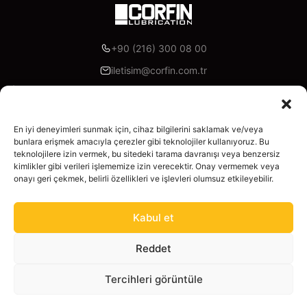
+90 (216) 300 08 00
iletisim@corfin.com.tr
Akoni Madeni Yağlar, İzmir Yolu Cd. Lotus Office A Blok K:7
D:A95, 16315 Nilüfer/Bursa
En iyi deneyimleri sunmak için, cihaz bilgilerini saklamak ve/veya
bunlara erişmek amacıyla çerezler gibi teknolojiler kullanıyoruz. Bu
Facebook
Instagram
Linkedin
X
YouTube
teknolojilere izin vermek, bu sitedeki tarama davranışı veya benzersiz
kimlikler gibi verileri işlememize izin verecektir. Onay vermemek veya
Корпоративный
onayı geri çekmek, belirli özellikleri ve işlevleri olumsuz etkileyebilir.
Главная
Продукты
Kabul et
О нас
Промышленные смазки
Калькулятор
Reddet
Законный
Смазочные масла
Продукция
Tercihleri görüntüle
Уведомление о конфиденциальности
Продукция
Услуги
Политика использования файлов cookie