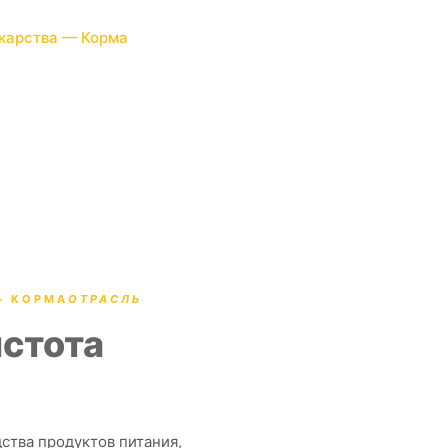
териалах.
карства — Корма
— КОРМА
ОТРАСЛЬ
истота
ства продуктов питания,