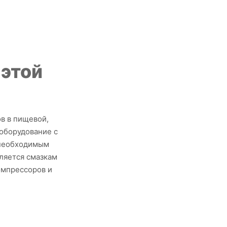
 этой
в в пищевой,
оборудование с
 необходимым
еляется смазкам
омпрессоров и