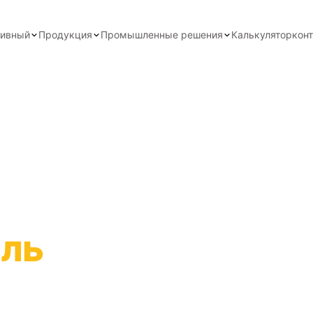
тивный
Продукция
Промышленные решения
Калькулятор
кон
тания — Лекарст
ль
я при этом безопасность
ний, основанных на