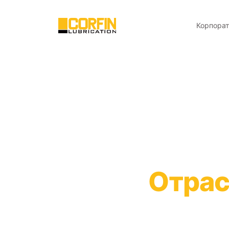
Корпора
Продукты пи
Корма
Отрас
Повысьте свою производительность, сохраня
пищевых продуктов, с помощью наших реше