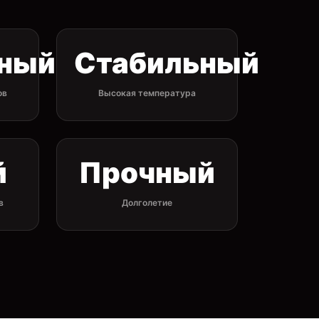
сный
Стабильный
ов
Высокая температура
й
Прочный
в
Долголетие