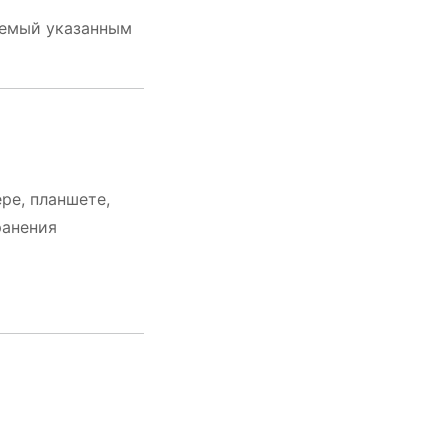
яемый указанным
ре, планшете,
ранения