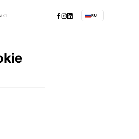
такт
RU
okie