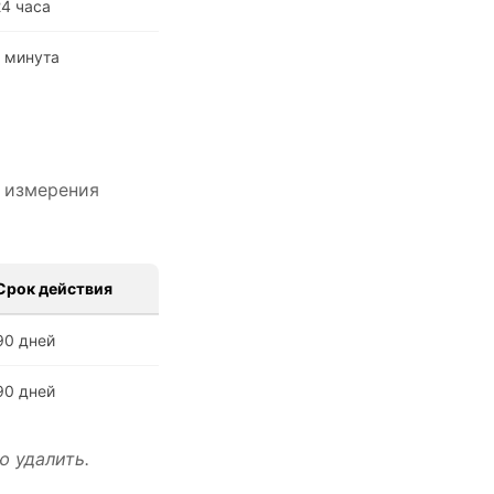
24 часа
1 минута
я измерения
Срок действия
90 дней
90 дней
ю удалить.