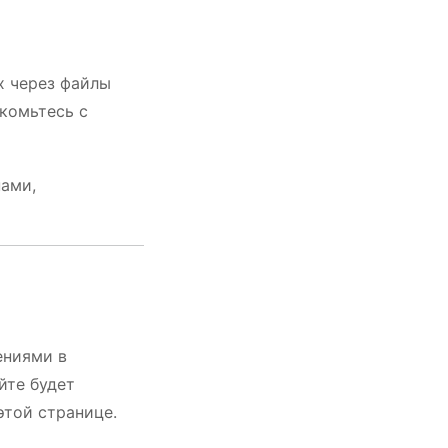
х через файлы
акомьтесь с
нами,
ениями в
йте будет
этой странице.