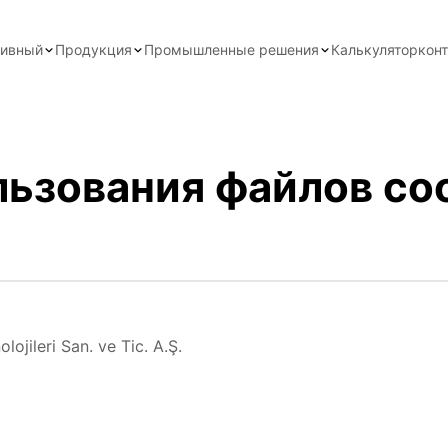
тивный
Продукция
Промышленные решения
Калькулятор
кон
ьзования файлов co
ojileri San. ve Tic. A.Ş.