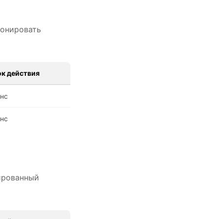
ионировать
к действия
нс
нс
ированный