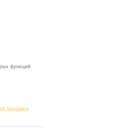
орых функций
ля браузера