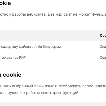
okie
ктной работы веб-сайта. Без них сайт не может функц
Сро
поддержку файлов cookie браузером
Сеа
тор сеанса PHP
Сеа
 cookie
минать выбранный вами язык и отображать персонализ
 к нарушению работы некоторых функций.