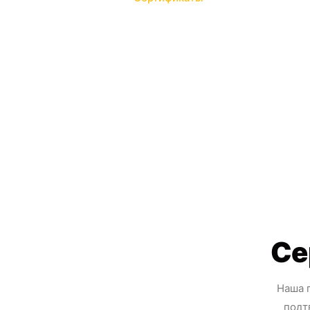
Се
Наша 
подт