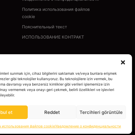
Политика использования файлов
cookie
Пояснительный текст
ИСПОЛЬЗОВАНИЕ КОНТРАКТ
imleri sunmak için, cihaz bilgilerini saklamak ve/veya bunlara erişmek
ezler gibi teknolojiler kullanıyoruz. Bu teknolojilere izin vermek, bu
ama davranışı veya benzersiz kimlikler gibi verileri işlememize izin
Onay vermemek veya onayı geri çekmek, belirli özellikleri ve işlevleri
leyebilir.
bul et
Reddet
Tercihleri görüntüle
Разработано
methodda
а использования файлов cookie
Уведомление о конфиденциальности