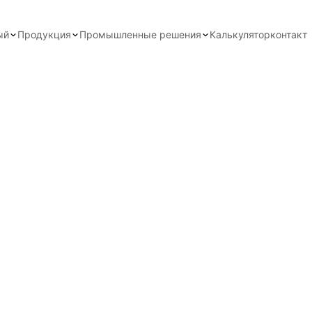
ый
Продукция
Промышленные решения
Калькулятор
контакт
ы
и, подтверждающие наше