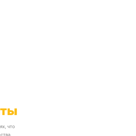
нты
х, что
ства,