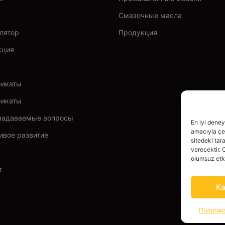
Смазочные масла
лятор
Продукция
кция
фикаты
фикаты
задаваемые вопросы
En iyi deney
amacıyla çer
ивое развитие
sitedeki tar
verecektir. 
olumsuz etki
т
Ka
Политик