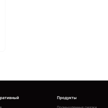
оративный
Продукты
я
Промышленные смазки