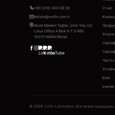
+90 (216) 300 08 00
О нас
iletisim@corfin.com.tr
Кальку
Akoni Madeni Yağlar, İzmir Yolu Cd.
Проду
Lotus Office A Blok K:7 D:A95,
Услуги
16315 Nilüfer/Bursa
Серти
Facebook
Instagram
Linkedin
X
YouTube
Серти
Часто 
Устойч
Блог
контак
©
2026
Corfin Lubrication
. Все права защищены.