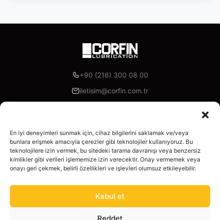
+90 (216) 300 08 00
iletisim@corfin.com.tr
Akoni Madeni Yağlar, İzmir Yolu Cd. Lotus Office A Blok K:7
D:A95, 16315 Nilüfer/Bursa
En iyi deneyimleri sunmak için, cihaz bilgilerini saklamak ve/veya
bunlara erişmek amacıyla çerezler gibi teknolojiler kullanıyoruz. Bu
Facebook
Instagram
Linkedin
X
YouTube
teknolojilere izin vermek, bu sitedeki tarama davranışı veya benzersiz
kimlikler gibi verileri işlememize izin verecektir. Onay vermemek veya
Корпоративный
onayı geri çekmek, belirli özellikleri ve işlevleri olumsuz etkileyebilir.
Главная
Продукты
Kabul et
О нас
Промышленные смазки
Калькулятор
Reddet