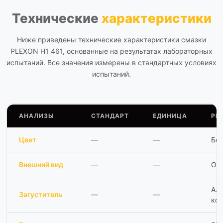
Технические
характеристики
Ниже приведены технические характеристики смазки
PLEXON H1 461, основанные на результатах лабораторных
испытаний. Все значения измерены в стандартных условиях
испытаний.
АНАЛИЗЫ
СТАНДАРТ
ЕДИНИЦА
РЕ
Цвет
—
—
Бе
Внешний вид
—
—
Од
Ал
Загуститель
—
—
ко