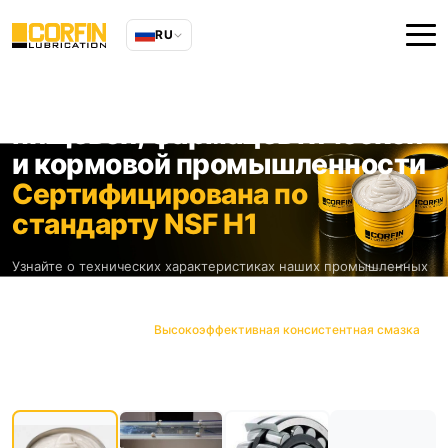
RU
Смазка для подшипников в
пищевой, фармацевтической
и кормовой промышленности
Сертифицирована по
стандарту NSF H1
Узнайте о технических характеристиках наших промышленных
смазок, различных сценариях применения и документах,
подтверждающих соответствие международным стандартам.
Главная
Продукты
Высокоэффективная консистентная смазка
СЕРТИФИЦИРОВАНО ПО СТАНДАРТУ NSF H1