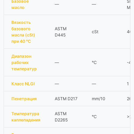
Базовое
SH
—
—
масло
Ми
Вязкость
базового
ASTM
cSt
46
масла (cSt)
D445
при 40 °C
Диапазон
рабочих
—
°C
-40
температур
Класс NLGI
—
—
1 / 
Пенетрация
ASTM D217
mm/10
26
Температура
ASTM
°C
>2
каплепадения
D2265