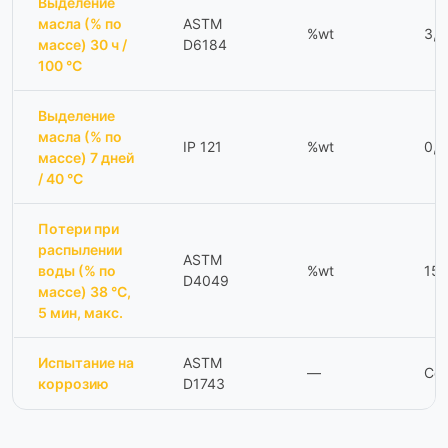
Выделение
масла (% по
ASTM
%wt
3,
массе) 30 ч /
D6184
100 °C
Выделение
масла (% по
IP 121
%wt
0,3
массе) 7 дней
/ 40 °C
Потери при
распылении
ASTM
воды (% по
%wt
15
D4049
массе) 38 °C,
5 мин, макс.
Испытание на
ASTM
—
Соо
коррозию
D1743