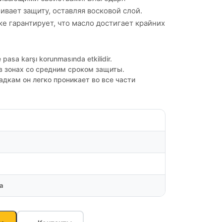
вает защиту, оставляя восковой слой.
е гарантирует, что масло достигает крайних
 pasa karşı korunmasında etkilidir.
в зонах со средним сроком защиты.
адкам он легко проникает во все части
а