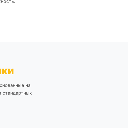
хность.
ики
снованные на
в стандартных