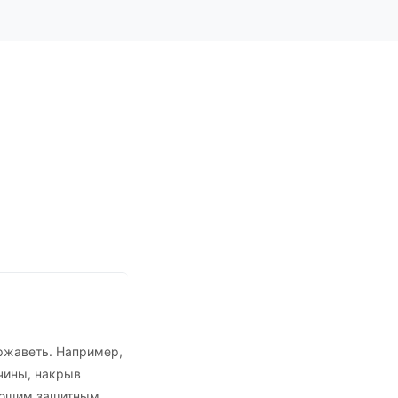
ржаветь. Например,
чины, накрыв
рующим защитным