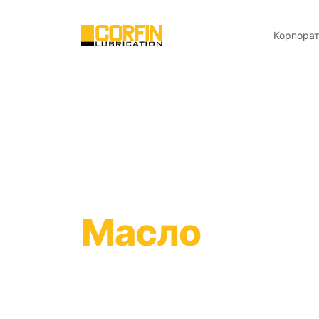
Корпора
Масло
для з
Ознакомьтесь с техническими характеристи
и сертификатами наших высокоэффективны
смазки.