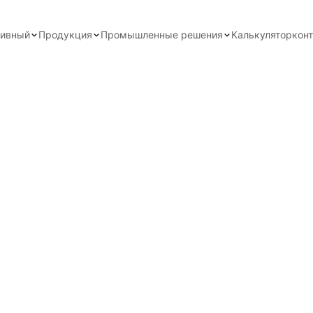
тивный
Продукция
Промышленные решения
Калькулятор
кон
ащиты изоляторо
ками, областями применения
х решений для промышленной