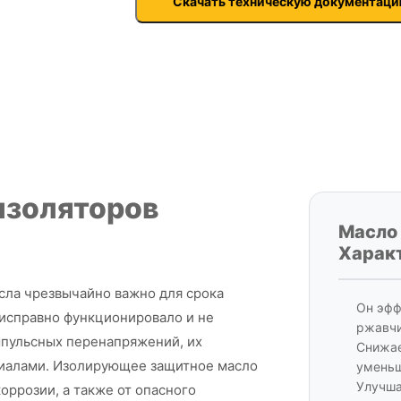
Скачать техническую документац
изоляторов
Масло
Харак
ла чрезвычайно важно для срока
Он эфф
исправно функционировало и не
ржавчи
мпульсных перенапряжений, их
Снижае
иалами. Изолирующее защитное масло
уменьш
Улучша
коррозии, а также от опасного