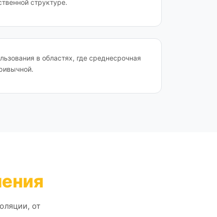
ственной структуре.
льзования в областях, где среднесрочная
ривычной.
нения
оляции, от