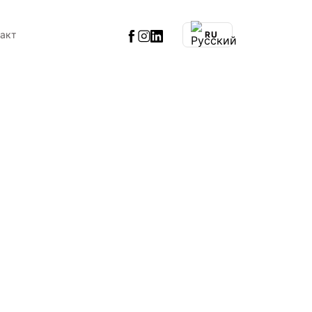
такт
RU
в