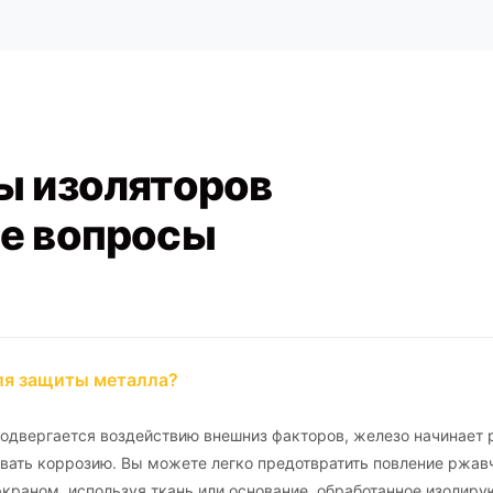
ы изоляторов
е вопросы
ля защиты металла?
подвергается воздействию внешниз факторов, железо начинает 
звать коррозию. Вы можете легко предотвратить повление ржав
краном, используя ткань или основание, обработанное изоли