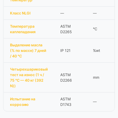
Класс NLGI
—
—
Температура
ASTM
°C
каплепадения
D2265
Выделение масла
(% по массе) 7 дней
IP 121
%wt
/ 40 °C
Четырехшариковый
тест на износ (1 ч /
ASTM
mm
75 °C — 40 кг (392
D2266
N))
Испытание на
ASTM
—
коррозию
D1743