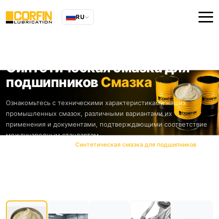
RU
Синтетическая смазка для
подшипников
Смазка
Ознакомьтесь с техническими характеристиками наших
промышленных смазок, различными вариантами их
применения и документами, подтверждающими соответствие
международным стандартам.
Главная
Продукты
Синтетическая смазка для подшипников