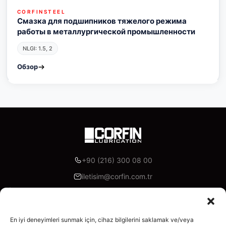
CORFINSTEEL
Смазка для подшипников тяжелого режима
работы в металлургической промышленности
NLGI: 1.5, 2
Обзор
+90 (216) 300 08 00
iletisim@corfin.com.tr
Akoni Madeni Yağlar, İzmir Yolu Cd. Lotus Office A Blok K:7
D:A95, 16315 Nilüfer/Bursa
En iyi deneyimleri sunmak için, cihaz bilgilerini saklamak ve/veya