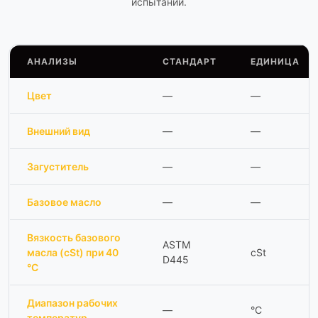
испытаний.
АНАЛИЗЫ
СТАНДАРТ
ЕДИНИЦА
Цвет
—
—
Внешний вид
—
—
Загуститель
—
—
Базовое масло
—
—
Вязкость базового
ASTM
масла (cSt) при 40
cSt
D445
°C
Диапазон рабочих
—
°C
температур