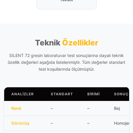
Teknik
Özellikler
SILENT 72 gresin laboratuvar test sonuçlarına dayalı teknik
özellik değerleri aşağıda listelenmiştir. Tüm değerler standart
test koşullarında ölçülmüştür.
ANALIZLER
STANDART
BIRIMI
SONUÇ
Renk
–
–
Bej
Görünüş
–
–
Homojen