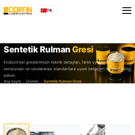
TR
Sentetik Rulman
Gresi
Endüstriyel greslerimizin teknik detayları, farklı uygulama
senaryoları ve uluslararası standartlara uyum belgeleri hakkında bilgi
edinin.
Ana Sayfa
Ürünler
Sentetik Rulman Gresi