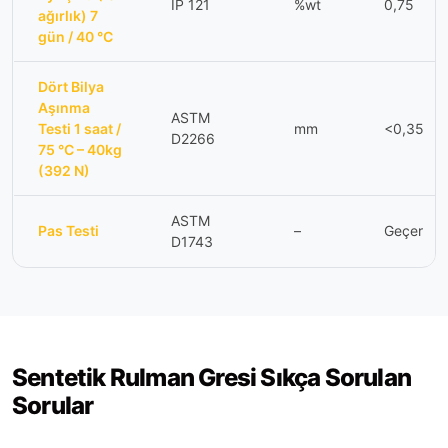
IP 121
%wt
0,75
ağırlık) 7
gün / 40 °C
Dört Bilya
Aşınma
ASTM
Testi 1 saat /
mm
<0,35
D2266
75 °C – 40kg
(392 N)
ASTM
Pas Testi
–
Geçer
D1743
Sentetik Rulman Gresi Sıkça Sorulan
Sorular