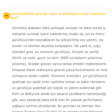
Otomobillerde gresler sesin azaltılmasına nasıl yardımcı
olur?
Günümüz arabaları daha yumuşak sürüşler ve daha sessiz iç
mekanlar sunmak üzere tasarlanmış olsalar da, yol ve motor
gürültüsünden kaynaklanan bu iyileştirilmiş ses yalıtımı, dış
sesleri ve tıkırtıları duymayı kolaylaştırır. Ne yazık ki, çoğu
standart gres, bu otomotiv gürültüsü, titreşim ve sertlik
(NVH) ve vızıltı, gıcırtı ve tıkırtı (BSR) zorluklarını yeterince
çözemez. Sıradan gresler ayrıca temas ettikleri malzemelerle
kimyasal olarak reaksiyona girerek parça bozulmasına ve renk
solmasına neden olabilir. Otomotiv üreticileri, yol gürültüsünü
azaltmak için lastik sırtını optimize etmek ve kabin tıkırtılarını
ve gürültüyü azaltmak için köpük ve yalıtım kullanmak gibi
NVH ve BSR’yi ele almak için tasarım yeniliklerini benimsediği
gibi, aynı zamanda daha etkili olan bir yüksek performanslı
yağlayıcı sınıfına yöneliyorlar. Bu gıcırtıları ve tıkırtıları Ses
Azaltan Rulman Gresi SILENT 72 ile ortadan kaldırabilirsiniz.