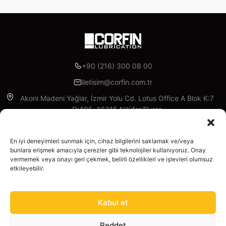
+90 (216) 300 08 00
iletisim@corfin.com.tr
Akoni Madeni Yağlar, İzmir Yolu Cd. Lotus Office A Blok K:7
D:A95, 16315 Nilüfer/Bursa
Facebook
Instagram
Linkedin
X
YouTube
En iyi deneyimleri sunmak için, cihaz bilgilerini saklamak ve/veya
bunlara erişmek amacıyla çerezler gibi teknolojiler kullanıyoruz. Onay
Kurumsal
vermemek veya onayı geri çekmek, belirli özellikleri ve işlevleri olumsuz
etkileyebilir.
Hakkımızda
Ürünler
Ürünler
Kabul et
Madeni Yağlar
Hizmetler
Yasal
Tüm Ürünler
Reddet
Hesaplayıcı