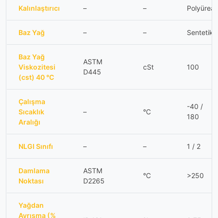
Kalınlaştırıcı
–
–
Polyürea
Baz Yağ
–
–
Sentetik
Baz Yağ
ASTM
Viskozitesi
cSt
100
D445
(cst) 40 °C
Çalışma
-40 /
Sıcaklık
–
°C
180
Aralığı
NLGI Sınıfı
–
–
1 / 2
Damlama
ASTM
°C
>250
Noktası
D2265
Yağdan
Ayrışma (%