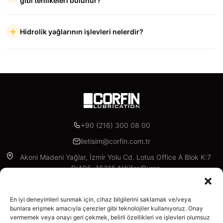
gibi tehlikeleri bulunur?
Hidrolik yağlarının işlevleri nelerdir?
+90 (216) 300 08 00
iletisim@corfin.com.tr
Akoni Madeni Yağlar, İzmir Yolu Cd. Lotus Office A Blok K:7
D:A95, 16315 Nilüfer/Bursa
Facebook
Instagram
Linkedin
X
YouTube
En iyi deneyimleri sunmak için, cihaz bilgilerini saklamak ve/veya
bunlara erişmek amacıyla çerezler gibi teknolojiler kullanıyoruz. Onay
Kurumsal
vermemek veya onayı geri çekmek, belirli özellikleri ve işlevleri olumsuz