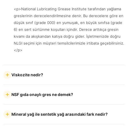
<p>National Lubricating Grease Institute tarafından yağlama
greslerinin derecelendirilmesine denir. Bu derecelere göre en
düşük sınıf (grade 000) en yumuşak, en büyük sınıfsa (grade
6) en sert sürtünme koşulları içindir. Derece arttıkça gresin
kıvamı da akışkandan katıya doğru gider. İşletmenizde doğru
NLGI seçimi için müşteri temsilcilerimizle irtibata geçebilirsiniz.
</p>
Viskozite nedir?
NSF gıda onaylı gres ne demek?
Mineral yağ ile sentetik yağ arasındaki fark nedir?