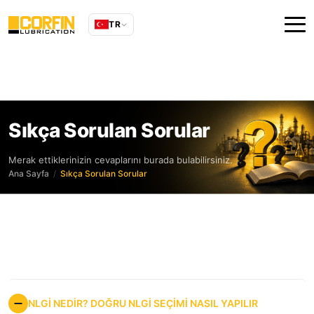
TR
Sıkça Sorulan Sorular
Merak ettiklerinizin cevaplarını burada bulabilirsiniz.
Ana Sayfa
Sıkça Sorulan Sorular
NLGİ NEDİR? DOĞRU NLGİ SEÇİMİ NASIL YAPILIR