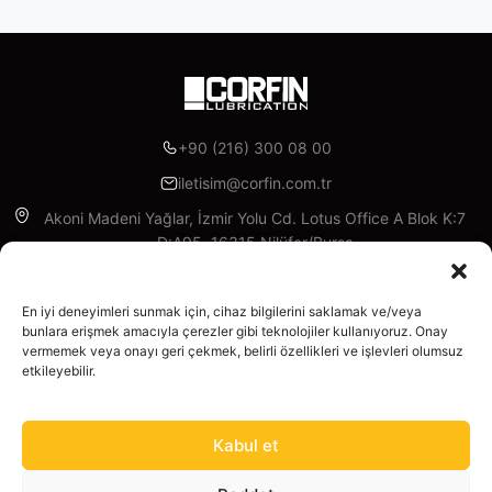
+90 (216) 300 08 00
iletisim@corfin.com.tr
Akoni Madeni Yağlar, İzmir Yolu Cd. Lotus Office A Blok K:7
D:A95, 16315 Nilüfer/Bursa
Facebook
Instagram
Linkedin
X
YouTube
En iyi deneyimleri sunmak için, cihaz bilgilerini saklamak ve/veya
bunlara erişmek amacıyla çerezler gibi teknolojiler kullanıyoruz. Onay
Kurumsal
vermemek veya onayı geri çekmek, belirli özellikleri ve işlevleri olumsuz
etkileyebilir.
Hakkımızda
Ürünler
Ürünler
Kabul et
Madeni Yağlar
Hizmetler
Yasal
Tüm Ürünler