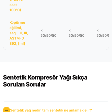
saat
100°C)
Köpürme
eğilimi,
<
<
<
seq. I, II, III,
50/50/50
50/50/50
50/50/5
ASTM-D
892, [ml]
Sentetik Kompresör Yağı Sıkça
Sorulan Sorular
Sentetik yağ nedir, tam sentetik ne anlama gelir?