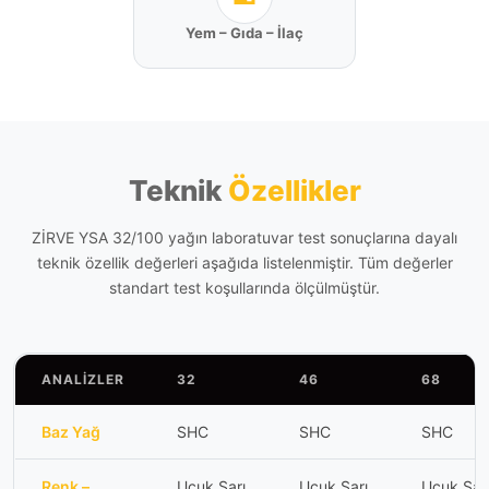
Yem – Gıda – İlaç
Teknik
Özellikler
ZİRVE YSA 32/100 yağın laboratuvar test sonuçlarına dayalı
teknik özellik değerleri aşağıda listelenmiştir. Tüm değerler
standart test koşullarında ölçülmüştür.
ANALİZLER
32
46
68
Baz Yağ
SHC
SHC
SHC
Renk –
Uçuk Sarı
Uçuk Sarı
Uçuk Sar