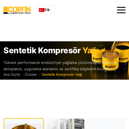
TR
Sentetik Kompresör
Yağı
Yüksek performanslı endüstriyel yağlama çözümlerimizin teknik
detaylarını, uygulama alanlarını ve sertifika bilgilerini inceleyin.
Ana Sayfa
Ürünler
Sentetik Kompresör Yağı
NSF H1 ONAYLI