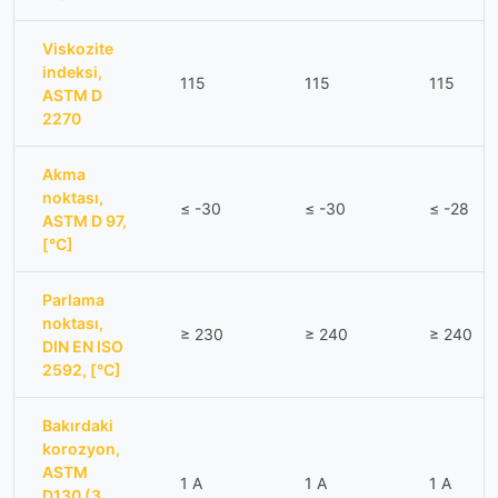
Viskozite
indeksi,
115
115
115
ASTM D
2270
Akma
noktası,
≤ -30
≤ -30
≤ -28
ASTM D 97,
[°C]
Parlama
noktası,
≥ 230
≥ 240
≥ 240
DIN EN ISO
2592, [°C]
Bakırdaki
korozyon,
ASTM
1 A
1 A
1 A
D130 (3