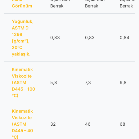
Görünüm
Berrak
Berrak
Berrak
Yoğunluk,
ASTM D
1298,
0,83
0,83
0,84
[g/cm³],
20°C,
yaklaşık.
Kinematik
Viskozite
(ASTM
5,8
7,3
9,8
D445 – 100
°C)
Kinematik
Viskozite
(ASTM
32
46
68
D445 – 40
°C)