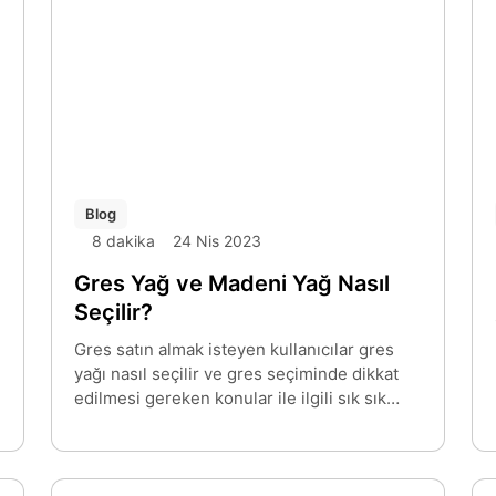
Blog
8 dakika
24 Nis 2023
Gres Yağ ve Madeni Yağ Nasıl
Seçilir?
Gres satın almak isteyen kullanıcılar gres
yağı nasıl seçilir ve gres seçiminde dikkat
edilmesi gereken konular ile ilgili sık sık
araştırma yapıyor. Bu anlamda gres
seçiminde dikkat edilmesi gereken faktörleri
incelemekte fayda var. Aynı zamanda
düzenli olarak madeni yağ kullanılan