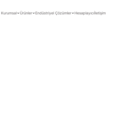
Kurumsal
Ürünler
Endüstriyel Çözümler
Hesaplayıcı
İletişim
 ve en son haberleri