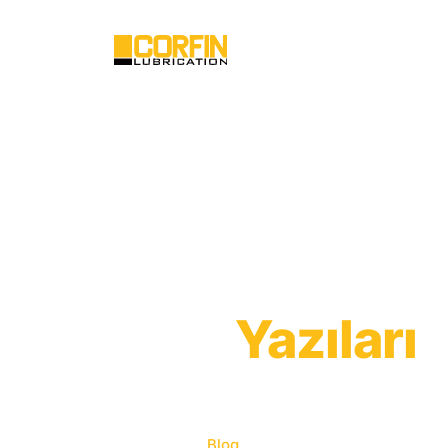
Blog
Yazıları
Blogumuzda güncel içerikleri, faydalı ipuçlarını
bulabilirsiniz. Takipte kalın!
Ana Sayfa
Blog