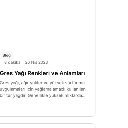
ekipman ömrünü uzatabilir.
Blog
8 dakika
26 Nis 2023
Gres Yağı Renkleri ve Anlamları
Gres yağı, ağır yükler ve yüksek sürtünme
uygulamaları için yağlama amaçlı kullanılan
bir tür yağdır. Genellikle yüksek miktarda
mineral yağı, sabunlar ve diğer katkı
maddelerinin bir karışımından oluşur. Gres
yağı, yapışkan bir kıvama sahip olduğu için,
yüksek sürtünme noktalarında uzun süreli
koruma sağlar. Ayrıca, sızdırmazlık ve