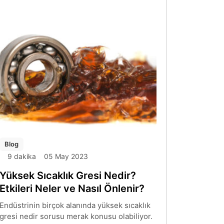
korozyon önleme özelliklerine de sahiptir.
Gres yağı içindeki katkı maddelerine ve
amaçlarına göre farklı renklerden oluşur.
Blog
9 dakika
05 May 2023
Yüksek Sıcaklık Gresi Nedir?
Etkileri Neler ve Nasıl Önlenir?
Endüstrinin birçok alanında yüksek sıcaklık
gresi nedir sorusu merak konusu olabiliyor.