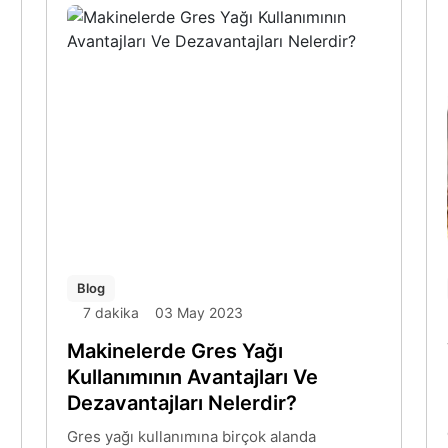
alanlarda da madeni yağ nasıl seçilir ve
dikkat edilmesi gereken faktörler nelerdir
gibi sorular sıkça karşımıza çıkıyor.
Yazımızda madeni yağ ve gres seçimi
konusunda dikkat edilmesi gereken
faktörlere ve fiyatları konusunda genel
bilgilere yer veriyoruz.
Blog
7 dakika
03 May 2023
Makinelerde Gres Yağı
Kullanımının Avantajları Ve
Dezavantajları Nelerdir?
Gres yağı kullanımına birçok alanda