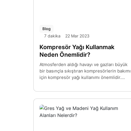
Blog
7 dakika
22 Mar 2023
Kompresör Yağı Kullanmak
Neden Önemlidir?
Atmosferden aldığı havayı ve gazları büyük
bir basınçla sıkıştıran kompresörlerin bakımı
için kompresör yağı kullanımı önemlidir.
Kompresör yağı kullanıldığında
kompresörün dinamik parçaları yağlanarak
soğutulmuş olur. Bu işlem sayesinde
soğutma yapılırken hat üzerindeki ve
bağlantı noktalarındaki kauçuk contalar da
korunmuş olur. Dolayısıyla cihazın hem
korunması hem de uzun vadeli kullanımı için
kompresör yağı kullanımı önerilir.