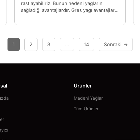
rastlayabiliriz. Bunun nedeni yağların
sağladığı avantajlardır. Gres yağı avantajları
sayesinde birçok etkeni ortadan
kaldırabilirsiniz. Peki, gres yağI
dezavantajları var mı? Eğer gres yağları
hakkında bilgi sahibi değilseniz ve nasıl
1
2
3
…
14
Sonraki →
uygulanacağını bilmiyorsanız evet
dezavantajları da bulunuyor. Gres yağlarının
avantajları ve dezavantajları kullanıcılar için
oldukça önemlidir. Birçok sektörde gres
yağları aktif olarak kullanılıyor. Bu nedenle
gres yağı avantajları kullanıcılar için oldukça
sal
Ürünler
önemlidir.
ızda
Madeni Yağlar
Tüm Ürünler
er
yıcı