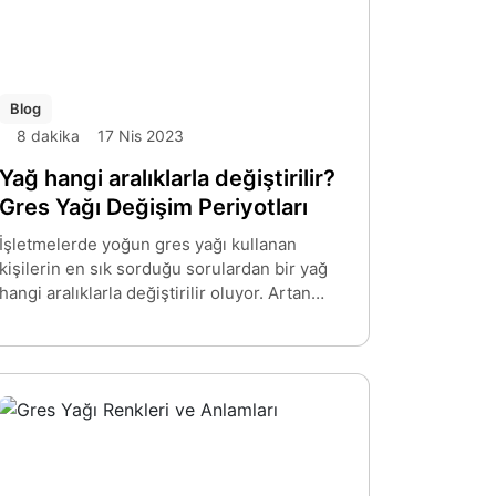
Blog
8 dakika
17 Nis 2023
Yağ hangi aralıklarla değiştirilir?
Gres Yağı Değişim Periyotları
İşletmelerde yoğun gres yağı kullanan
kişilerin en sık sorduğu sorulardan bir yağ
hangi aralıklarla değiştirilir oluyor. Artan
işletme maliyetleri, planlanmamış duruş
süreleri ve üretkenlik kaybının tümü erken
ekipman arızasından kaynaklanabilir. Bu tür
olaylar bir dizi nedenden dolayı ortaya
çıkabilse de en yaygın olanlardan biri
yağlama arızasıdır. Uygun bir yağlama
programını takip etmek ve doğru yağlayıcı
tipini kullanmak performansı arttırılabilir ve