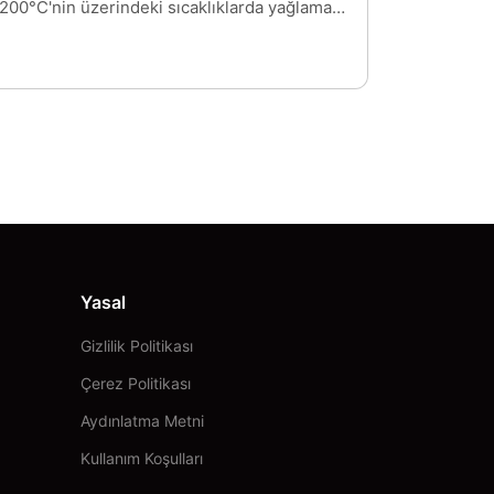
200°C'nin üzerindeki sıcaklıklarda yağlama
genellikle kötü bir şekilde kontrol edilir. Bu
gibi durumlarda geleneksel ve hatta sentetik
greslerin kullanımı yeterli değildir veya
neredeyse her gün yağ eklemeyi gerektirir.
Bu aşırı sıcaklıklarda baz yağların
ayrışmasına veya güçlü buharlaşmasına
karşı koymak için çözüm, yüksek sıcaklık
gresi kullanmaktır. Kıvam arttırıcı,
demlenebilir olmalı veya 300°C'ye yakın bir
damlama noktası göstermelidir. Çok Yüksek
Sıcaklık VHT gresleri böylece mekanik
elemanları etkili bir şekilde yağlamak için
Yasal
yeterli viskoziteyi korur.
Gizlilik Politikası
Çerez Politikası
Aydınlatma Metni
Kullanım Koşulları