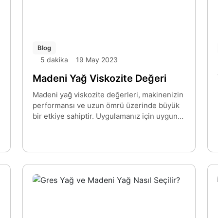
Blog
5 dakika
19 May 2023
Madeni Yağ Viskozite Değeri
Madeni yağ viskozite değerleri, makinenizin
performansı ve uzun ömrü üzerinde büyük
bir etkiye sahiptir. Uygulamanız için uygun
viskozite indeksine sahip bir yağlayıcı
seçerek arıza süresini ve bakım maliyetlerini
en aza indirebilirsiniz.