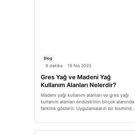
Blog
9 dakika
19 Nis 2023
Gres Yağ ve Madeni Yağ
Kullanım Alanları Nelerdir?
Madeni yağı kullanım alanları ve gres yağı
kullanım alanları endüstrinin birçok alanında
farklılık gösterir. Uygulamaların bir kısmında
madeni yağ kullanılabilirken, rulman ve
dişlilerde genellikle gres kullanımı tercih
edilir. Bu nedenle madeni yağ ve gres
arasında bir seçim yapmadan önce mutlaka