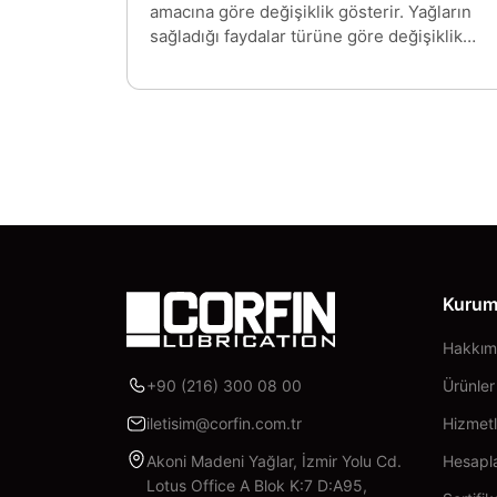
amacına göre değişiklik gösterir. Yağların
sağladığı faydalar türüne göre değişiklik
gösterse de birçoğunun kullanımı basittir.
Yağları sınıflandırmamızın sebebi her birinin
farklı işlevlere sahip olmalarıdır. Birçok
alanda kullanılan gres yağları, kullanım ve
uygulama amacına göre sınıflara ayrılıyor.
Çünkü her bir yağın içeriği ve faydası
farklıdır. Bu nedenle de belirli noktalarda
kullandığımız yağ ürünlerini farklı noktalarda
kullanamayız.
Kurum
Hakkım
+90 (216) 300 08 00
Ürünler
iletisim@corfin.com.tr
Hizmetl
Akoni Madeni Yağlar, İzmir Yolu Cd.
Hesapla
Lotus Office A Blok K:7 D:A95,