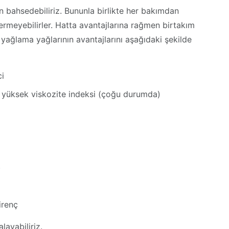
n bahsedebiliriz. Bununla birlikte her bakımdan
rmeyebilirler. Hatta avantajlarına rağmen birtakım
 yağlama yağlarının avantajlarını aşağıdaki şekilde
ci
şı, yüksek viskozite indeksi (çoğu durumda)
)
irenç
layabiliriz.