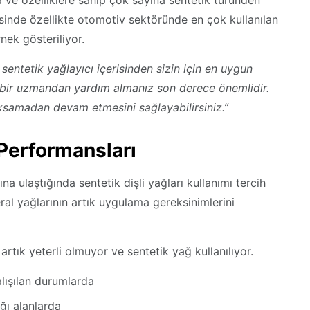
na ve özelliklere sahip çok sayına sentetik türünden
risinde özellikte otomotiv sektöründe en çok kullanılan
rnek gösteriliyor.
k sentetik yağlayıcı içerisinden sizin için en uygun
bir uzmandan yardım almanız son derece önemlidir.
ksamadan devam etmesini sağlayabilirsiniz.”
 Performansları
ına ulaştığında sentetik dişli yağları kullanımı tercih
ral yağlarının artık uygulama gereksinimlerini
rtık yeterli olmuyor ve sentetik yağ kullanılıyor.
alışılan durumlarda
ğı alanlarda