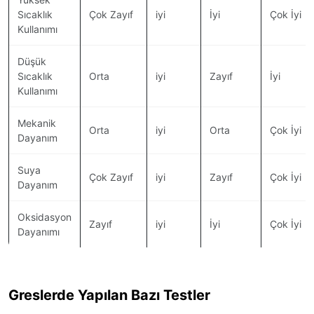
Sıcaklık
Çok Zayıf
iyi
İyi
Çok İyi
Kullanımı
Düşük
Sıcaklık
Orta
iyi
Zayıf
İyi
Kullanımı
Mekanik
Orta
iyi
Orta
Çok İyi
Dayanım
Suya
Çok Zayıf
iyi
Zayıf
Çok İyi
Dayanım
Oksidasyon
Zayıf
iyi
İyi
Çok İyi
Dayanımı
Greslerde Yapılan Bazı Testler