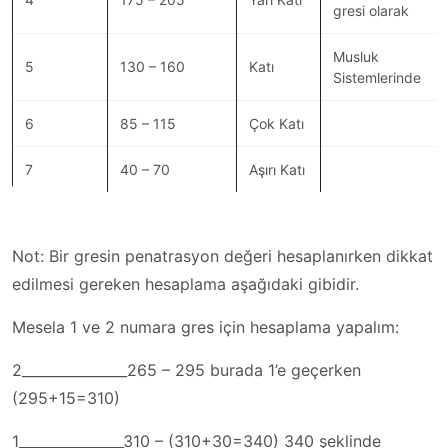
gresi olarak
Musluk
5
130 – 160
Katı
Sistemlerinde
6
85 – 115
Çok Katı
7
40 – 70
Aşırı Katı
Not: Bir gresin penatrasyon değeri hesaplanırken dikkat
edilmesi gereken hesaplama aşağıdaki gibidir.
Mesela 1 ve 2 numara gres için hesaplama yapalım:
2_______________265 – 295 burada 1’e geçerken
(295+15=310)
1_______________310 – (310+30=340) 340 şeklinde