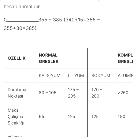
hesaplanmalıdır.
0_______________355 – 385 (340+15=355 –
355+30=385)
NORMAL
KOMPLE
ÖZELLİK
GRESLER
GRESLE
KALSİYUM
LİTYUM
SODYUM
ALÜMİN
Damlama
175 –
170 –
80 – 105
>260
Noktası
205
200
Maks.
Çalışma
65
125
125
150
Sıcaklığı
Yüksek