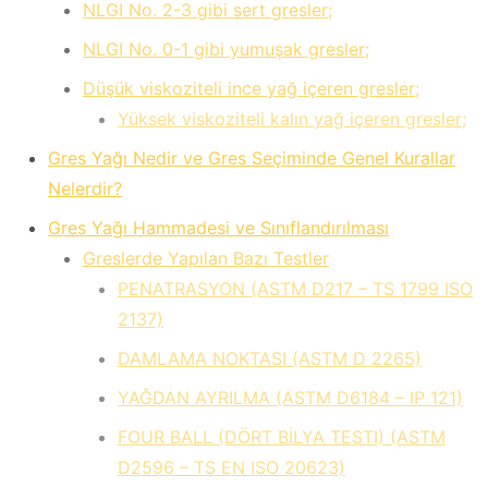
NLGI No. 2-3 gibi sert gresler;
NLGI No. 0-1 gibi yumuşak gresler;
Düşük viskoziteli ince yağ içeren gresler;
Yüksek viskoziteli kalın yağ içeren gresler;
Gres Yağı Nedir ve Gres Seçiminde Genel Kurallar
Nelerdir?
Gres Yağı Hammadesi ve Sınıflandırılması
Greslerde Yapılan Bazı Testler
PENATRASYON (ASTM D217 – TS 1799 ISO
2137)
DAMLAMA NOKTASI (ASTM D 2265)
YAĞDAN AYRILMA (ASTM D6184 – IP 121)
FOUR BALL (DÖRT BİLYA TESTI) (ASTM
D2596 – TS EN ISO 20623)