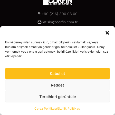
+90 (216) 300 08 00
iletisim@corfin.com.tr
Akoni Madeni Yağlar, İzmir Yolu Cd. Lotus Office A Blok K:7
D:A95, 16315 Nilüfer/Bursa
En iyi deneyimleri sunmak için, cihaz bilgilerini saklamak ve/veya
bunlara erişmek amacıyla çerezler gibi teknolojiler kullanıyoruz. Onay
Facebook
Instagram
Linkedin
X
YouTube
vermemek veya onayı geri çekmek, belirli özellikleri ve işlevleri olumsuz
etkileyebilir.
Kurumsal
Hakkımızda
Kabul et
Ürünler
Ürünler
Madeni Yağlar
Reddet
Hizmetler
Yasal
Tüm Ürünler
Hesaplayıcı
Tercihleri görüntüle
Gizlilik Politikası
Sertifikalar
Yol Tarifi Al
Hemen Ara
Çerez Politikası
Gizlilik Politikası
Çerez Politikası
©
2026
Corfin Lubrication
. Tüm hakları saklıdır.
Sıkça Sorulan Sorular