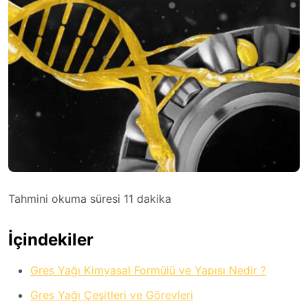
Tahmini okuma süresi
11
dakika
İçindekiler
Gres Yağı Kimyasal Formülü ve Yapısı Nedir ?
Gres Yağı Çeşitleri ve Görevleri