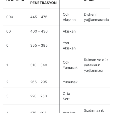
PENETRASYON
Çok
Dişlilerin
000
445 – 475
Akışkan
yağlanmasında
00
400 – 430
Akışkan
Yarı
0
355 – 385
Akışkan
Rulman ve düz
Çok
1
310 – 340
yatakların
Yumuşak
yağlanması
2
265 – 295
Yumuşak
Orta
3
220 – 250
Sert
Sızdırmazlık
4
175 – 205
Yarı Katı